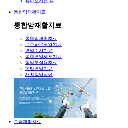
찾아오시는 길
통합암재활치료
통합암재활치료
통합암재활치료
고주파온열암치료
면역주사치료
복합면역세포치료
항암부작용치료
한방면역치료
재활항암식이
수술재활치료