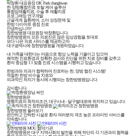
박창환 대표원장
DR. Park changhwan
한·양방통합진료 토탈 케어 솔루션
통합암재활치료, 수술 후 재활치료
프로그래밍 연구개발
근골격계 질환케어, 소아 성장문제 및
한방 다이어트 중점 진료
안녕하십니까!
창한방병원 대표원장 박창환입니다.
창한방병원의 모든 의료진은 많은 임상경험을 토대로
보다 나은 의료 서비스를 제공하고자
대구광역시에 창한방병원을 개원하였습니다.
내 가족을 대한다는 마음으로 항상 노력을 기울이고 있으며
쾌적한 진료환경과 정확한 검사와 진단을 위한 치료 장비를 갖추고
환자 중심형 1:1 맞춤 진료 시스템을 시행하고 있습니다.
한방과와 의과가 협력하여 진료하는 한, 양방 협진 시스템!
적절한 한방 비수술 치료와
의과적인 처치가 동시에 시행되는 창한방병원입니다.
감사합니다.
창한방병원은
병행치료의 최적의조건, 대구시내 - 달구벌대로에 위치하고 있습니다.
창한방병원 둘러보기
편안하고 안락한 시설로 환자 여러분의 격조 높은 프라이빗 서비스를
약속합니다.
창한방병원 MOU 협약기관
창한방병원은 대구 지역사회의 발전을 위해 하단의 각 기관과의 협력을